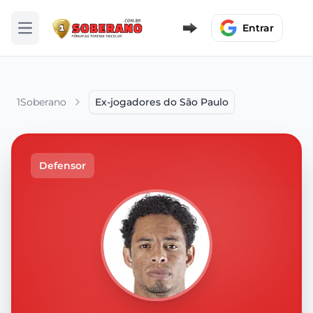
Entrar
Abrir menu
1Soberano
Ex-jogadores do São Paulo
Defensor