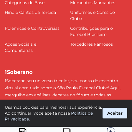
Categorias de Base
Momentos Marcantes
Hino e Cantos da Torcida
Uniformes e Cores do
Clube
Polêmicas e Controvérsias
Contribuições para o
Futebol Brasileiro
Ações Sociais e
Torcedores Famosos
Comunitárias
1Soberano
1Soberano seu universo tricolor, seu ponto de encontro
virtual com tudo sobre o São Paulo Futebol Clube! Aqui,
mergulhe em análises, debates no fórum e todas as
últimas notícias do nosso Soberano. Não perca nenhum
Usamos cookies para melhorar sua experiência.
detalhe e faça parte dessa comunidade apaixonada pelo
Ao continuar, você aceita nossa
Política de
Aceitar
tricolor paulista. #SPFC #SãoPaulo #1Soberano
Privacidade
.
suporte@1soberano.com.br