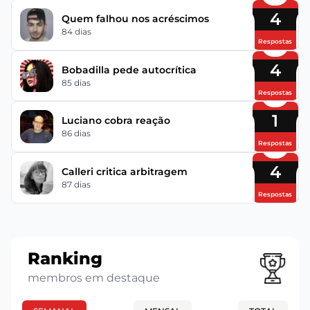
4
Quem falhou nos acréscimos
84 dias
Respostas
4
Bobadilla pede autocrítica
85 dias
Respostas
1
Luciano cobra reação
86 dias
Respostas
4
Calleri critica arbitragem
87 dias
Respostas
Ranking
membros em destaque