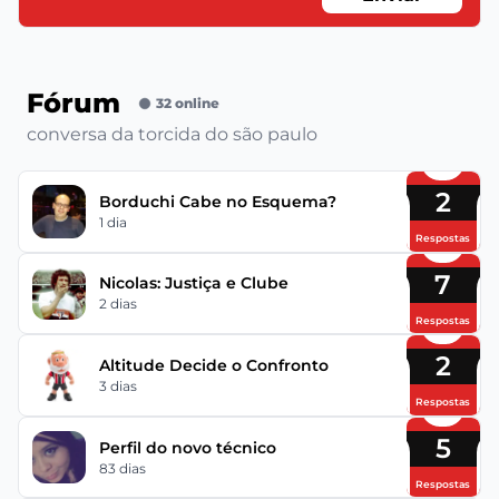
Fórum
32 online
conversa da torcida do são paulo
2
Borduchi Cabe no Esquema?
1 dia
Respostas
7
Nicolas: Justiça e Clube
2 dias
Respostas
2
Altitude Decide o Confronto
3 dias
Respostas
5
Perfil do novo técnico
83 dias
Respostas