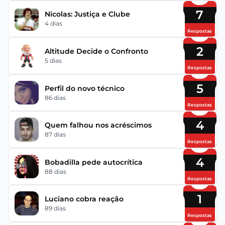
7
Nicolas: Justiça e Clube
4 dias
Respostas
2
Altitude Decide o Confronto
5 dias
Respostas
5
Perfil do novo técnico
86 dias
Respostas
4
Quem falhou nos acréscimos
87 dias
Respostas
4
Bobadilla pede autocrítica
88 dias
Respostas
1
Luciano cobra reação
89 dias
Respostas