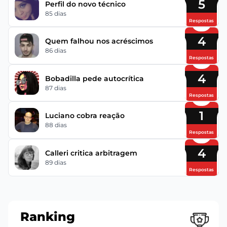
5
Perfil do novo técnico
85 dias
Respostas
4
Quem falhou nos acréscimos
86 dias
Respostas
4
Bobadilla pede autocrítica
87 dias
Respostas
1
Luciano cobra reação
88 dias
Respostas
4
Calleri critica arbitragem
89 dias
Respostas
Ranking