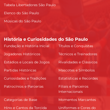
Tabela Libertadores São Paulo
Elenco do São Paulo
Músicas do São Paulo
História e Curiosidades do São Paulo
Fundação e História Inicial
Títulos e Conquistas
Jogadores Históricos
Técnicos e Treinadores
Estádios e Locais de Jogos
Rivalidades e Clássicos
Partidas Históricas
Mascotes e Símbolos
Curiosidades e Tradições
Estatísticas e Recordes
Patrocínios e Parcerias
Filiais e Parceiros
Internacionais
Categorias de Base
Momentos Marcantes
Hino e Cantos da Torcida
Uniformes e Cores do