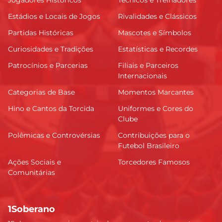
Estádios e Locais de Jogos
Rivalidades e Clássicos
Partidas Históricas
Mascotes e Símbolos
Curiosidades e Tradições
Estatísticas e Recordes
Patrocínios e Parcerias
Filiais e Parceiros
Internacionais
Categorias de Base
Momentos Marcantes
Hino e Cantos da Torcida
Uniformes e Cores do
Clube
Polêmicas e Controvérsias
Contribuições para o
Futebol Brasileiro
Ações Sociais e
Torcedores Famosos
Comunitárias
1Soberano