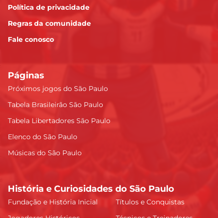
Política de privacidade
Regras da comunidade
Fale conosco
Páginas
Próximos jogos do São Paulo
Tabela Brasileirão São Paulo
Tabela Libertadores São Paulo
Elenco do São Paulo
Músicas do São Paulo
História e Curiosidades do São Paulo
Fundação e História Inicial
Títulos e Conquistas
Jogadores Históricos
Técnicos e Treinadores