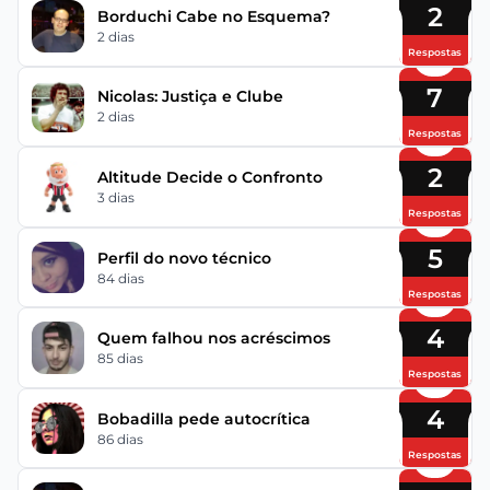
2
Borduchi Cabe no Esquema?
2 dias
Respostas
7
Nicolas: Justiça e Clube
2 dias
Respostas
2
Altitude Decide o Confronto
3 dias
Respostas
5
Perfil do novo técnico
84 dias
Respostas
4
Quem falhou nos acréscimos
85 dias
Respostas
4
Bobadilla pede autocrítica
86 dias
Respostas