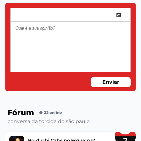
Enviar
Fórum
32 online
conversa da torcida do são paulo
2
Borduchi Cabe no Esquema?