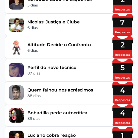
5 dias
Respostas
7
Nicolas: Justiça e Clube
6 dias
Respostas
2
Altitude Decide o Confronto
6 dias
Respostas
5
Perfil do novo técnico
87 dias
Respostas
4
Quem falhou nos acréscimos
88 dias
Respostas
4
Bobadilla pede autocrítica
89 dias
Respostas
1
Luciano cobra reação