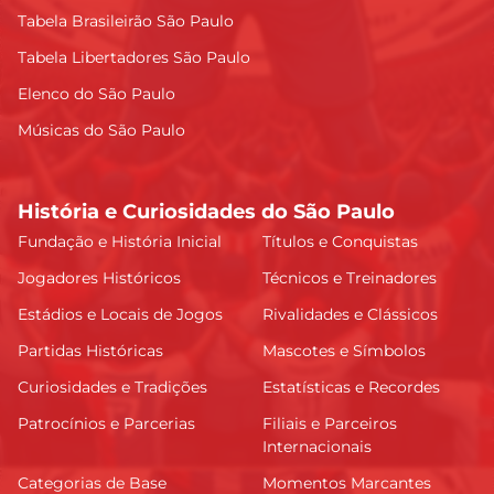
Tabela Brasileirão São Paulo
Tabela Libertadores São Paulo
Elenco do São Paulo
Músicas do São Paulo
História e Curiosidades do São Paulo
Fundação e História Inicial
Títulos e Conquistas
Jogadores Históricos
Técnicos e Treinadores
Estádios e Locais de Jogos
Rivalidades e Clássicos
Partidas Históricas
Mascotes e Símbolos
Curiosidades e Tradições
Estatísticas e Recordes
Patrocínios e Parcerias
Filiais e Parceiros
Internacionais
Categorias de Base
Momentos Marcantes