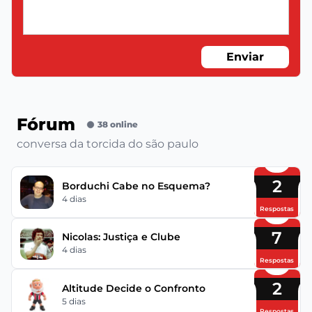
Enviar
Fórum
38 online
conversa da torcida do são paulo
2
Borduchi Cabe no Esquema?
4 dias
Respostas
7
Nicolas: Justiça e Clube
4 dias
Respostas
2
Altitude Decide o Confronto
5 dias
Respostas