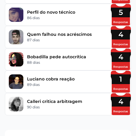
5
Perfil do novo técnico
86 dias
Respostas
4
Quem falhou nos acréscimos
87 dias
Respostas
4
Bobadilla pede autocrítica
88 dias
Respostas
1
Luciano cobra reação
89 dias
Respostas
4
Calleri critica arbitragem
90 dias
Respostas