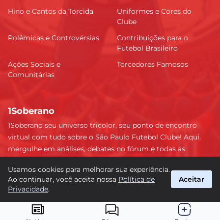
Hino e Cantos da Torcida
Uniformes e Cores do
Clube
Polêmicas e Controvérsias
Contribuições para o
Futebol Brasileiro
Ações Sociais e
Torcedores Famosos
Comunitárias
1Soberano
1Soberano seu universo tricolor, seu ponto de encontro
virtual com tudo sobre o São Paulo Futebol Clube! Aqui,
mergulhe em análises, debates no fórum e todas as
últimas notícias do nosso Soberano. Não perca nenhum
Usamos cookies para melhorar sua experiência.
detalhe e faça parte dessa comunidade apaixonada pelo
Ao continuar, você aceita nossa
Política de
Aceitar
tricolor paulista. #SPFC #SãoPaulo #1Soberano
Privacidade
.
suporte@1soberano.com.br
© 2026 1Soberano. Todos os direitos reservados.