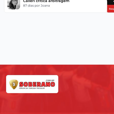
Calleri critica arbitragem
87 dias
por Joana
Res