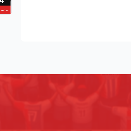
4
postas