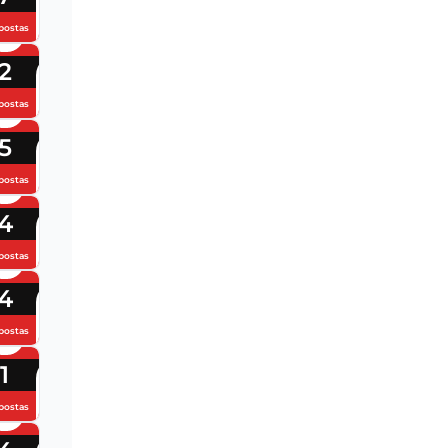
postas
2
postas
5
postas
4
postas
4
postas
1
postas