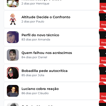
2 dias
por Henrique
Res
Altitude Decide o Confronto
2 dias
por Paulo
Res
Perfil do novo técnico
83 dias
por Amanda
Res
Quem falhou nos acréscimos
84 dias
por Daniel
Res
Bobadilla pede autocrítica
85 dias
por Júlia
Res
Luciano cobra reação
86 dias
por Cláudio
Res