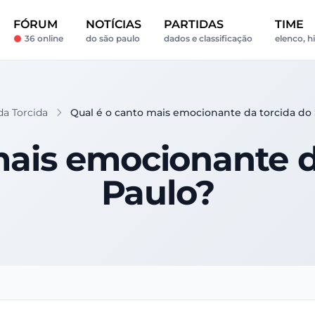
FÓRUM
NOTÍCIAS
PARTIDAS
TIME
36 online
do são paulo
dados e classificação
elenco, h
da Torcida
Qual é o canto mais emocionante da torcida do
mais emocionante d
Paulo?