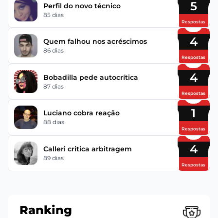
5
Perfil do novo técnico
85 dias
Respostas
4
Quem falhou nos acréscimos
86 dias
Respostas
4
Bobadilla pede autocrítica
87 dias
Respostas
1
Luciano cobra reação
88 dias
Respostas
4
Calleri critica arbitragem
89 dias
Respostas
Ranking