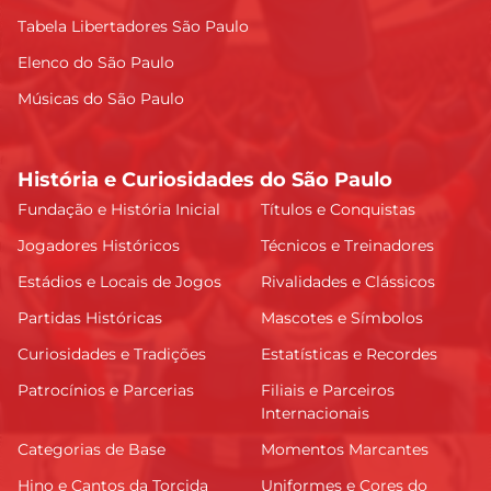
Tabela Libertadores São Paulo
Elenco do São Paulo
Músicas do São Paulo
História e Curiosidades do São Paulo
Fundação e História Inicial
Títulos e Conquistas
Jogadores Históricos
Técnicos e Treinadores
Estádios e Locais de Jogos
Rivalidades e Clássicos
Partidas Históricas
Mascotes e Símbolos
Curiosidades e Tradições
Estatísticas e Recordes
Patrocínios e Parcerias
Filiais e Parceiros
Internacionais
Categorias de Base
Momentos Marcantes
Hino e Cantos da Torcida
Uniformes e Cores do